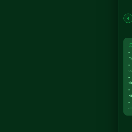
4
m
ot
s
ki
ad