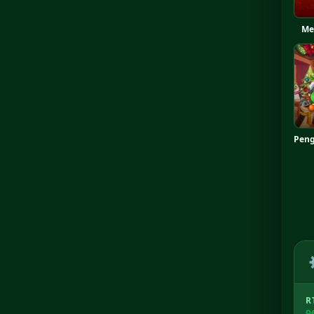
Me
R
9