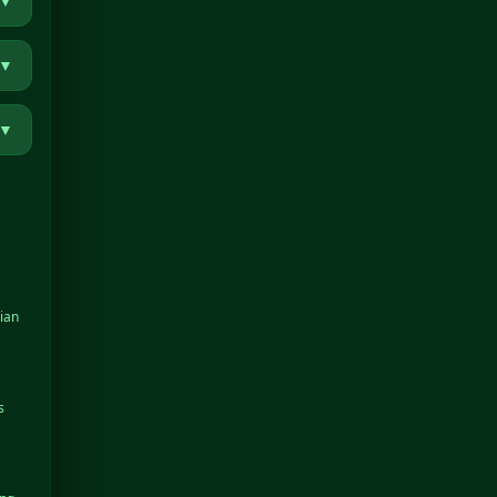
▼
▼
▼
ian
s