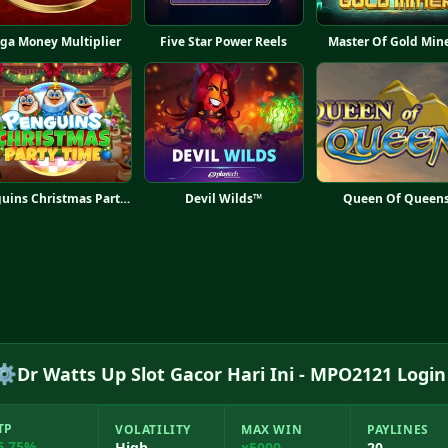
ga Money Multiplier
Five Star Power Reels
Master Of Gold Mine
Queen Of Queen
Penguins Christmas Party Time
Devil Wilds™
⚙️
Dr Watts Up Slot Gacor Hari Ini - MPO2121 Login
TP
VOLATILITY
MAX WIN
PAYLINES
6.75%
High
x5000
20