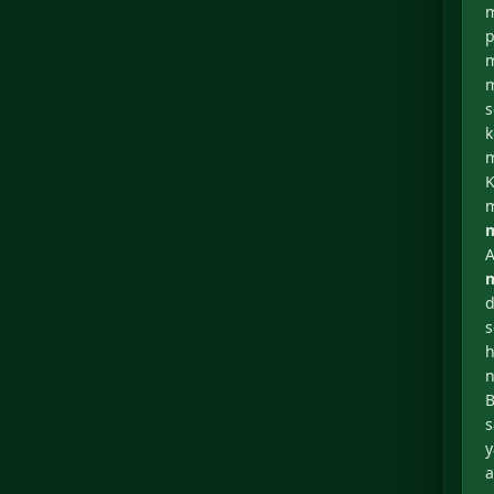
m
m
m
s
k
m
K
m
m
A
d
s
h
n
B
s
y
a