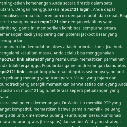
eningkatkan kemenangan Anda secara drastis dalam satu
putaran. Dengan menggunakan
mpo2121 login
, Anda dapat
engakses semua fitur premium ini dengan mudah dan cepat. Bag
ereka yang mencari
mpo2121 slot
dengan volatilitas yang
eimbang, game ini memberikan kombinasi sempurna antara
emenangan kecil yang sering dan potensi jackpot besar yang
enggiurkan.
eamanan dan kemudahan akses adalah prioritas kami. Jika Anda
engalami kesulitan masuk, Anda selalu bisa menggunakan
po2121 link alternatif
yang resmi untuk memastikan permainan
nda tidak terganggu. Popularitas game ini di kalangan komunitas
mpo2121 link
sangat tinggi karena integritas sistemnya yang adil
an peluang menang yang transparan. Visual yang tajam dan
oundtrack yang energik memastikan bahwa setiap detik yang And
abiskan di mpo2121login.net terasa seperti petualangan yang
yata.
icara soal potensi kemenangan, Dr Watts Up memiliki RTP yang
angat kompetitif, memastikan bahwa pemain memiliki peluang
ang adil untuk membawa pulang keuntungan besar. Kombinasi
ntara putaran gratis (free spins) dan simbol Wild yang strategis