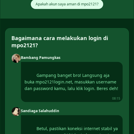
Apakah akun saya aman di mpo2121?
Bagaimana cara melakukan login di
mpo2121?
Bambang Pamungkas
          Gampang banget bro! Langsung aja 
buka mpo2121login.net, masukkan username 
dan password kamu, lalu klik login. Beres deh!

08:15
Sandiaga Salahuddin
          Betul, pastikan koneksi internet stabil ya 