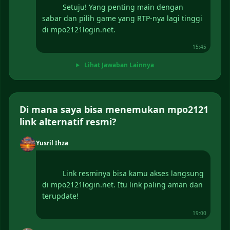
          Setuju! Yang penting main dengan 
sabar dan pilih game yang RTP-nya lagi tinggi 
di mpo2121login.net.

15:45
Lihat Jawaban Lainnya
Di mana saya bisa menemukan mpo2121
link alternatif resmi?
Yusril Ihza
          Link resminya bisa kamu akses langsung 
di mpo2121login.net. Itu link paling aman dan 
terupdate!

19:00