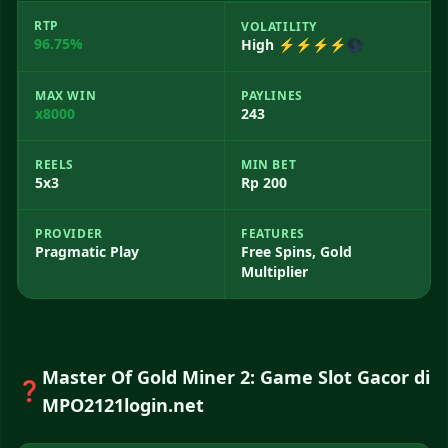
RTP
VOLATILITY
96.75%
High ⚡⚡⚡⚡🌑
MAX WIN
PAYLINES
x8000
243
REELS
MIN BET
5x3
Rp 200
PROVIDER
FEATURES
Pragmatic Play
Free Spins, Gold
Multiplier
Master Of Gold Miner 2: Game Slot Gacor di
❓
MPO2121login.net