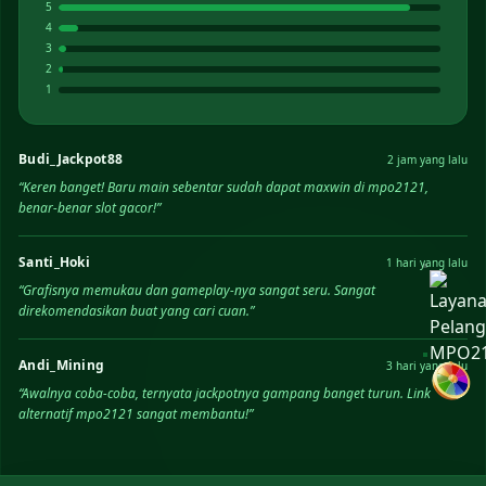
5
4
3
2
1
Budi_Jackpot88
2 jam yang lalu
“Keren banget! Baru main sebentar sudah dapat maxwin di mpo2121,
benar-benar slot gacor!”
Santi_Hoki
1 hari yang lalu
“Grafisnya memukau dan gameplay-nya sangat seru. Sangat
direkomendasikan buat yang cari cuan.”
Andi_Mining
3 hari yang lalu
“Awalnya coba-coba, ternyata jackpotnya gampang banget turun. Link
alternatif mpo2121 sangat membantu!”