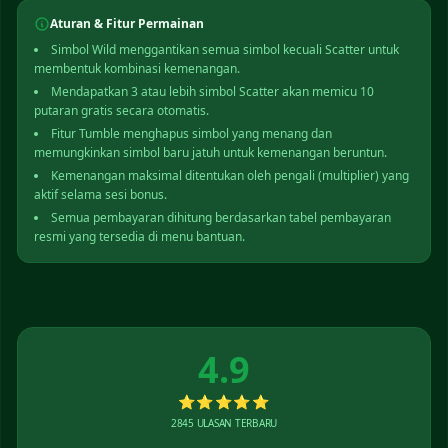
Aturan & Fitur Permainan
Simbol Wild menggantikan semua simbol kecuali Scatter untuk
membentuk kombinasi kemenangan.
Mendapatkan 3 atau lebih simbol Scatter akan memicu 10
putaran gratis secara otomatis.
Fitur Tumble menghapus simbol yang menang dan
memungkinkan simbol baru jatuh untuk kemenangan beruntun.
Kemenangan maksimal ditentukan oleh pengali (multiplier) yang
aktif selama sesi bonus.
Semua pembayaran dihitung berdasarkan tabel pembayaran
resmi yang tersedia di menu bantuan.
4.9
⭐⭐⭐⭐⭐
2845 ULASAN TERBARU