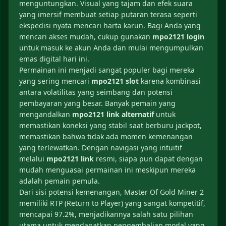
menguntungkan. Visual yang tajam dan efek suara
yang imersif membuat setiap putaran terasa seperti
ekspedisi nyata mencari harta karun. Bagi Anda yang
mencari akses mudah, cukup gunakan
mpo2121 login
untuk masuk ke akun Anda dan mulai mengumpulkan
emas digital hari ini.
Permainan ini menjadi sangat populer bagi mereka
yang sering mencari
mpo2121 slot
karena kombinasi
antara volatilitas yang seimbang dan potensi
pembayaran yang besar. Banyak pemain yang
mengandalkan
mpo2121 link alternatif
untuk
memastikan koneksi yang stabil saat berburu jackpot,
memastikan bahwa tidak ada momen kemenangan
yang terlewatkan. Dengan navigasi yang intuitif
melalui
mpo2121 link
resmi, siapa pun dapat dengan
mudah menguasai permainan ini meskipun mereka
adalah pemain pemula.
Dari sisi potensi kemenangan, Master Of Gold Miner 2
memiliki RTP (Return to Player) yang sangat kompetitif,
mencapai 97.2%, menjadikannya salah satu pilihan
utama untuk mendapatkan pengembalian modal yang