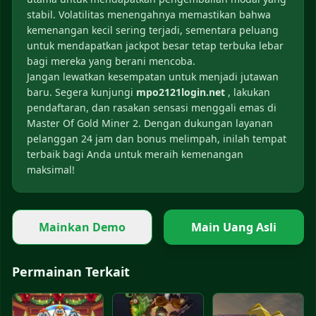
stabil. Volatilitas menengahnya memastikan bahwa
kemenangan kecil sering terjadi, sementara peluang
untuk mendapatkan jackpot besar tetap terbuka lebar
bagi mereka yang berani mencoba.
Jangan lewatkan kesempatan untuk menjadi jutawan
baru. Segera kunjungi
mpo2121login.net
, lakukan
pendaftaran, dan rasakan sensasi menggali emas di
Master Of Gold Miner 2. Dengan dukungan layanan
pelanggan 24 jam dan bonus melimpah, inilah tempat
terbaik bagi Anda untuk meraih kemenangan
maksimal!
Mainkan Demo
Main Uang Asli
Permainan Terkait