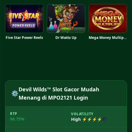
Five Star Power Reels
Dr Watts Up
Mega Money Multiplier
Devil Wilds™ Slot Gacor Mudah
⚙️
Menang di MPO2121 Login
RTP
VOLATILITY
96.75%
High ⚡⚡⚡⚡🌑