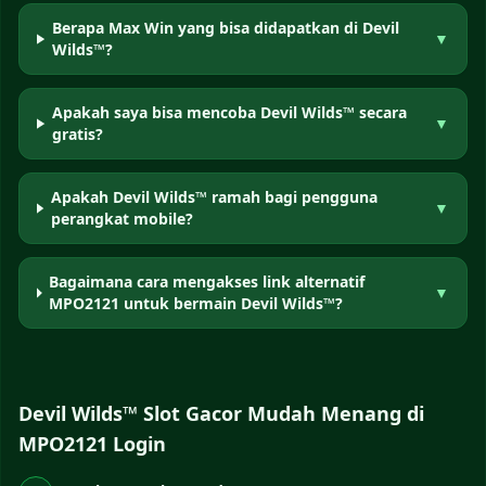
Berapa Max Win yang bisa didapatkan di Devil
▼
Wilds™?
Apakah saya bisa mencoba Devil Wilds™ secara
▼
gratis?
Apakah Devil Wilds™ ramah bagi pengguna
▼
perangkat mobile?
Bagaimana cara mengakses link alternatif
▼
MPO2121 untuk bermain Devil Wilds™?
Devil Wilds™ Slot Gacor Mudah Menang di
MPO2121 Login