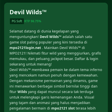
▶
Devil Wilds™
PG Soft
RTP 96.75%
Selamat datang di dunia kegelapan yang
menguntungkan!
Devil Wilds™
adalah salah satu
game slot paling populer yang kini tersedia di
mpo2121login.net
. Mainkan Devil Wilds™ di
MPO2121! Nikmati fitur wild yang menggiurkan, grafis
memukau, dan peluang jackpot besar. Daftar & login
sekarang untuk menang!
Devil Wilds™ membawa pemain ke dalam tema inferno
yang mencekam namun penuh dengan kemewahan.
Dengan mekanisme permainan yang dinamis, game
ini menawarkan berbagai simbol bernilai tinggi dan
fitur
Wilds
yang dapat muncul secara tak terduga
untuk melengkapi garis kemenangan Anda. Visual
yang tajam dan animasi yang halus menjadikan
pengalaman bermain di
mpo2121 slot
terasa lebih