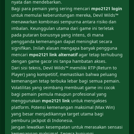
nyata dan mendebarkan.
Bagi para pemain yang sering mencari
mpo2121 login
untuk memulai keberuntungan mereka, Devil Wilds™
menawarkan kombinasi sempurna antara risiko dan
imbalan. Keunggulan utama dari game ini terletak
pada putaran bonusnya yang intens, di mana
pengganda kemenangan dapat meningkat secara
signifikan. Inilah alasan mengapa banyak pengguna
mencari
mpo2121 link alternatif
agar tetap terhubung
dengan game gacor ini tanpa hambatan akses.
Dari sisi teknis, Devil Wilds™ memiliki RTP (Return to
Player) yang kompetitif, memastikan bahwa peluang
kemenangan tetap terbuka lebar bagi semua pemain.
Volatilitas yang seimbang membuat game ini cocok
bagi pemain pemula maupun profesional yang
menggunakan
mpo2121 link
untuk mengakses
platform. Potensi kemenangan maksimal (Max Win)
yang besar menjadikannya target utama bagi
pemburu jackpot di Indonesia.
Jangan lewatkan kesempatan untuk merasakan sensasi
kemenangan maksimal. Segera kunjungi