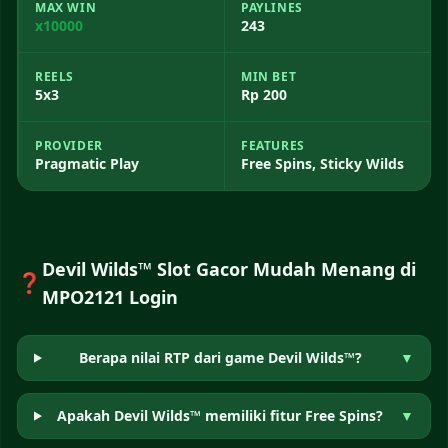
MAX WIN
PAYLINES
x10000
243
REELS
MIN BET
5x3
Rp 200
PROVIDER
FEATURES
Pragmatic Play
Free Spins, Sticky Wilds
Devil Wilds™ Slot Gacor Mudah Menang di
❓
MPO2121 Login
Berapa nilai RTP dari game Devil Wilds™?
▼
Apakah Devil Wilds™ memiliki fitur Free Spins?
▼