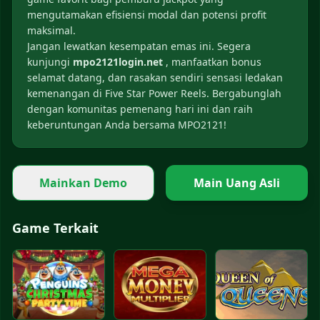
mengutamakan efisiensi modal dan potensi profit
maksimal.
Jangan lewatkan kesempatan emas ini. Segera
kunjungi
mpo2121login.net
, manfaatkan bonus
selamat datang, dan rasakan sendiri sensasi ledakan
kemenangan di Five Star Power Reels. Bergabunglah
dengan komunitas pemenang hari ini dan raih
keberuntungan Anda bersama MPO2121!
Mainkan Demo
Main Uang Asli
Game Terkait