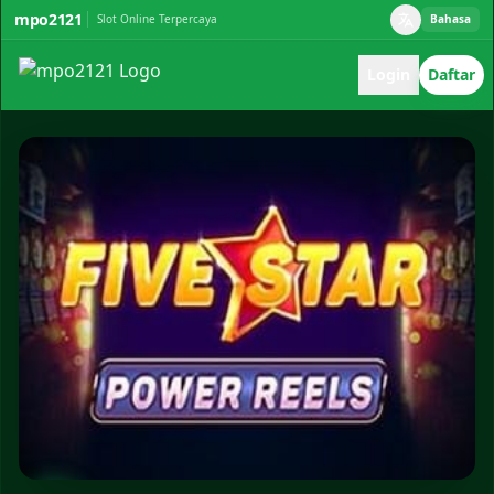
mpo2121
Slot Online Terpercaya
Bahasa
Login
Daftar