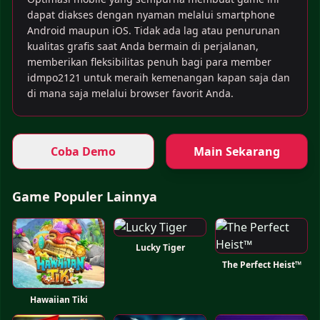
dapat diakses dengan nyaman melalui smartphone
Android maupun iOS. Tidak ada lag atau penurunan
kualitas grafis saat Anda bermain di perjalanan,
memberikan fleksibilitas penuh bagi para member
idmpo2121 untuk meraih kemenangan kapan saja dan
di mana saja melalui browser favorit Anda.
Coba Demo
Main Sekarang
Game Populer Lainnya
Lucky Tiger
The Perfect Heist™
Hawaiian Tiki