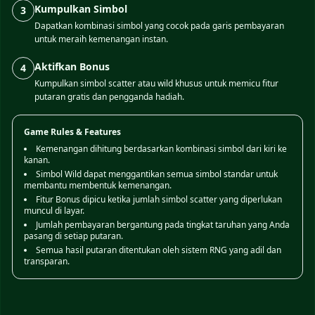
Kumpulkan Simbol
3
Dapatkan kombinasi simbol yang cocok pada garis pembayaran
untuk meraih kemenangan instan.
Aktifkan Bonus
4
Kumpulkan simbol scatter atau wild khusus untuk memicu fitur
putaran gratis dan pengganda hadiah.
Game Rules & Features
Kemenangan dihitung berdasarkan kombinasi simbol dari kiri ke
kanan.
Simbol Wild dapat menggantikan semua simbol standar untuk
membantu membentuk kemenangan.
Fitur Bonus dipicu ketika jumlah simbol scatter yang diperlukan
muncul di layar.
Jumlah pembayaran bergantung pada tingkat taruhan yang Anda
pasang di setiap putaran.
Semua hasil putaran ditentukan oleh sistem RNG yang adil dan
transparan.