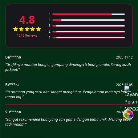
5
4.8
4
3
⭐⭐⭐⭐⭐
2
1245 Reviews
1
Ba***no
2023-11-12
“Grafiknya mantap banget, gampang dimengerti buat pemula. Sering kasih
jackpot!”
Ri***ki
2023-12-05
“Permainan yang seru dan sangat menghibur. Pengalaman mainnya lancar
tanpa lag.”
Su***no
2024-01-20
“Sangat rekomended buat yang cari game dengan tema unik. Menang besar
tadi malam!”