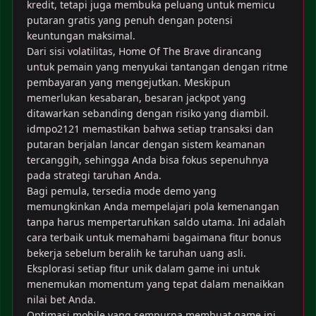
kredit, tetapi juga membuka peluang untuk memicu
putaran gratis yang penuh dengan potensi
keuntungan maksimal.
Dari sisi volatilitas, Home Of The Brave dirancang
untuk pemain yang menyukai tantangan dengan ritme
pembayaran yang mengejutkan. Meskipun
memerlukan kesabaran, besaran jackpot yang
ditawarkan sebanding dengan risiko yang diambil.
idmpo2121 memastikan bahwa setiap transaksi dan
putaran berjalan lancar dengan sistem keamanan
tercanggih, sehingga Anda bisa fokus sepenuhnya
pada strategi taruhan Anda.
Bagi pemula, tersedia mode demo yang
memungkinkan Anda mempelajari pola kemenangan
tanpa harus mempertaruhkan saldo utama. Ini adalah
cara terbaik untuk memahami bagaimana fitur bonus
bekerja sebelum beralih ke taruhan uang asli.
Eksplorasi setiap fitur unik dalam game ini untuk
menemukan momentum yang tepat dalam menaikkan
nilai bet Anda.
Optimasi mobile yang sempurna membuat game ini