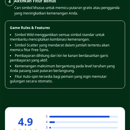
Aktifkan Fitur Bonus
4
Cari simbol khusus untuk memicu putaran gratis atau pengganda
yang meningkatkan kemenangan Anda.
Game Rules & Features
Simbol Wild menggantikan semua simbol standar untuk
membantu menciptakan kombinasi kemenangan.
Simbol Scatter yang mendarat dalam jumlah tertentu akan
memicu fitur Free Spins.
Pembayaran dihitung dari kiri ke kanan berdasarkan garis
pembayaran yang aktif.
Kemenangan maksimum bergantung pada level taruhan yang
Anda pasang saat putaran berlangsung.
Fitur Auto-spin tersedia bagi pemain yang ingin memutar
gulungan secara otomatis.
5
4.9
4
3