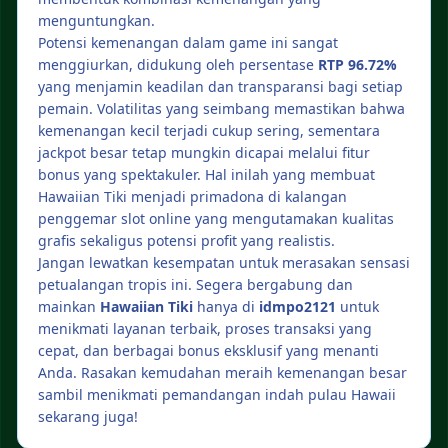
menguntungkan.
Potensi kemenangan dalam game ini sangat
menggiurkan, didukung oleh persentase
RTP 96.72%
yang menjamin keadilan dan transparansi bagi setiap
pemain. Volatilitas yang seimbang memastikan bahwa
kemenangan kecil terjadi cukup sering, sementara
jackpot besar tetap mungkin dicapai melalui fitur
bonus yang spektakuler. Hal inilah yang membuat
Hawaiian Tiki menjadi primadona di kalangan
penggemar slot online yang mengutamakan kualitas
grafis sekaligus potensi profit yang realistis.
Jangan lewatkan kesempatan untuk merasakan sensasi
petualangan tropis ini. Segera bergabung dan
mainkan
Hawaiian Tiki
hanya di
idmpo2121
untuk
menikmati layanan terbaik, proses transaksi yang
cepat, dan berbagai bonus eksklusif yang menanti
Anda. Rasakan kemudahan meraih kemenangan besar
sambil menikmati pemandangan indah pulau Hawaii
sekarang juga!