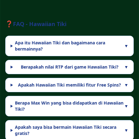
❓
FAQ - Hawaiian Tiki
Apa itu Hawaiian Tiki dan bagaimana cara
▼
bermainnya?
Berapakah nilai RTP dari game Hawaiian Tiki?
▼
Apakah Hawaiian Tiki memiliki fitur Free Spins?
▼
Berapa Max Win yang bisa didapatkan di Hawaiian
▼
Tiki?
Apakah saya bisa bermain Hawaiian Tiki secara
▼
gratis?