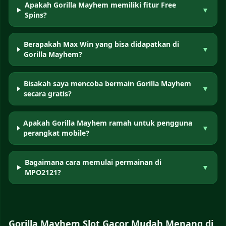
Apakah Gorilla Mayhem memiliki fitur Free
▼
Spins?
Berapakah Max Win yang bisa didapatkan di
▼
Gorilla Mayhem?
Bisakah saya mencoba bermain Gorilla Mayhem
▼
secara gratis?
Apakah Gorilla Mayhem ramah untuk pengguna
▼
perangkat mobile?
Bagaimana cara memulai permainan di
▼
MPO2121?
Gorilla Mayhem Slot Gacor Mudah Menang di