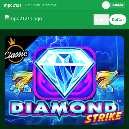
mpo2121
Slot Online Terpercaya
Bahasa
Login
Daftar