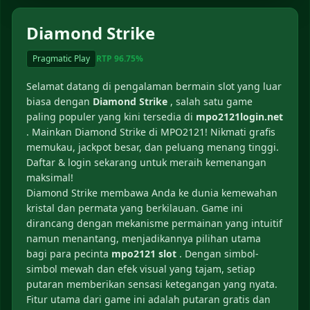
▶
Diamond Strike
Pragmatic Play
RTP 96.75%
Selamat datang di pengalaman bermain slot yang luar
biasa dengan
Diamond Strike
, salah satu game
paling populer yang kini tersedia di
mpo2121login.net
. Mainkan Diamond Strike di MPO2121! Nikmati grafis
memukau, jackpot besar, dan peluang menang tinggi.
Daftar & login sekarang untuk meraih kemenangan
maksimal!
Diamond Strike membawa Anda ke dunia kemewahan
kristal dan permata yang berkilauan. Game ini
dirancang dengan mekanisme permainan yang intuitif
namun menantang, menjadikannya pilihan utama
bagi para pecinta
mpo2121 slot
. Dengan simbol-
simbol mewah dan efek visual yang tajam, setiap
putaran memberikan sensasi ketegangan yang nyata.
Fitur utama dari game ini adalah putaran gratis dan