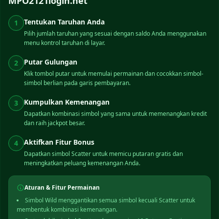
MPO2121login.net
Tentukan Taruhan Anda
1
Pilih jumlah taruhan yang sesuai dengan saldo Anda menggunakan
menu kontrol taruhan di layar.
Putar Gulungan
2
Klik tombol putar untuk memulai permainan dan cocokkan simbol-
simbol berlian pada garis pembayaran.
Kumpulkan Kemenangan
3
Dapatkan kombinasi simbol yang sama untuk memenangkan kredit
dan raih jackpot besar.
Aktifkan Fitur Bonus
4
Dapatkan simbol Scatter untuk memicu putaran gratis dan
meningkatkan peluang kemenangan Anda.
Aturan & Fitur Permainan
Simbol Wild menggantikan semua simbol kecuali Scatter untuk
membentuk kombinasi kemenangan.